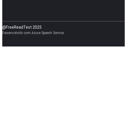
@FreeReadText 2025
Desenvolvido com Azure Speech Service