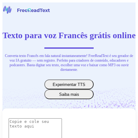
Início
Voz para Texto
Texto para voz Francês grátis online
Ferramentas
Notícias
Preços
Contate-Nos
Converta texto Francês em fala natural instantaneamente! FreeReadText é seu gerador de
voz IA gratuito — sem registro. Perfeito para criadores de conteúdo, educadores e
podcasters. Basta digitar seu texto, escolher uma voz e baixar como MP3 ou ouvir
Português
diretamente.
Experimentar TTS
Saiba mais