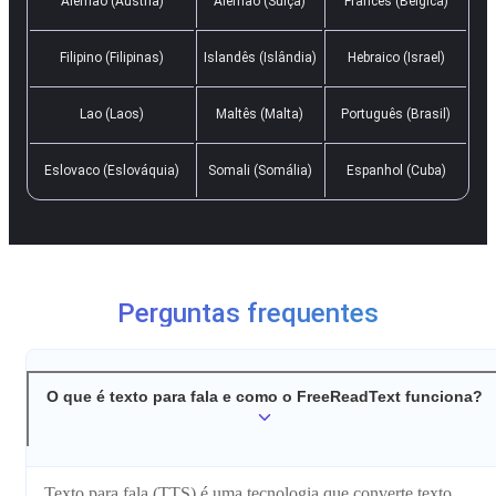
Alemão (Áustria)
Alemão (Suíça)
Francês (Bélgica)
Filipino (Filipinas)
Islandês (Islândia)
Hebraico (Israel)
Lao (Laos)
Maltês (Malta)
Português (Brasil)
Eslovaco (Eslováquia)
Somali (Somália)
Espanhol (Cuba)
Perguntas frequentes
O que é texto para fala e como o FreeReadText funciona?
Texto para fala (TTS) é uma tecnologia que converte texto