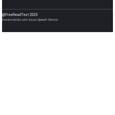
@FreeReadText 2025
Desenvolvido com Azure Speech Service