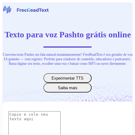
Início
Voz para Texto
Texto para voz Pashto grátis online
Ferramentas
Notícias
Preços
Contate-Nos
Converta texto Pashto em fala natural instantaneamente! FreeReadText é seu gerador de voz
IA gratuito — sem registro. Perfeito para criadores de conteúdo, educadores e podcasters.
Basta digitar seu texto, escolher uma voz e baixar como MP3 ou ouvir diretamente.
Português
Experimentar TTS
Saiba mais