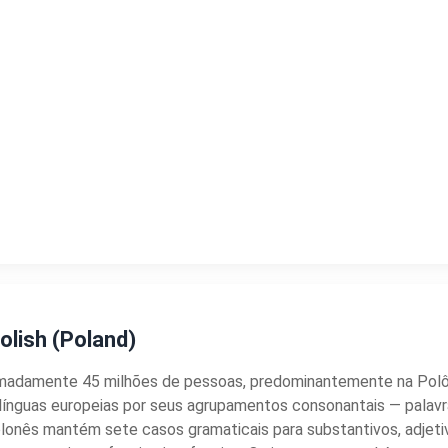
olish (Poland)
oximadamente 45 milhões de pessoas, predominantemente na Pol
entre as línguas europeias por seus agrupamentos consonantais — p
olonês mantém sete casos gramaticais para substantivos, adje