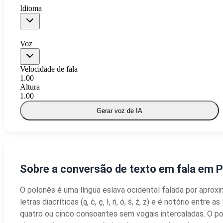
Idioma
Voz
Velocidade de fala
1.00
Altura
1.00
Gerar voz de IA
Sobre a conversão de texto em fala em P
O polonês é uma língua eslava ocidental falada por apr
letras diacríticas (ą, ć, ę, ł, ń, ó, ś, ź, ż) e é notório 
quatro ou cinco consoantes sem vogais intercaladas. O p