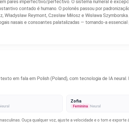
m pares imperfectivo/perfectivo. O sistema numeral é excepcio
stantivo contado é humano. O polonês passou por padronização
ewicz, Władysław Reymont, Czesław Miłosz e Wisława Szymborska.
vogais nasais e consoantes palatalizadas — tornando-a essencia
xto em fala em Polish (Poland), com tecnologia de IA neural. E
Zofia
Neural
Feminina
Neural
asculinas. Ouça qualquer voz, ajuste a velocidade e o tom e exporte á