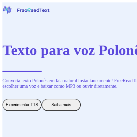
Início
Voz para Texto
Ferramentas
Notícias
Texto para voz Polonê
Preços
Contate-Nos
Português
Converta texto Polonês em fala natural instantaneamente! FreeReadText
escolher uma voz e baixar como MP3 ou ouvir diretamente.
Experimentar TTS
Saiba mais