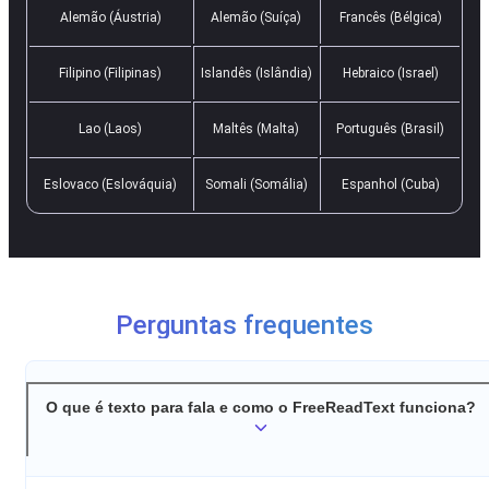
Alemão (Áustria)
Alemão (Suíça)
Francês (Bélgica)
Filipino (Filipinas)
Islandês (Islândia)
Hebraico (Israel)
Lao (Laos)
Maltês (Malta)
Português (Brasil)
Eslovaco (Eslováquia)
Somali (Somália)
Espanhol (Cuba)
Perguntas frequentes
O que é texto para fala e como o FreeReadText funciona?