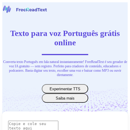
Início
Voz para Texto
Texto para voz Português grátis
Ferramentas
Notícias
online
Preços
Contate-Nos
Converta texto Português em fala natural instantaneamente! FreeReadText é seu gerador de
Português
voz IA gratuito — sem registro. Perfeito para criadores de conteúdo, educadores e
podcasters. Basta digitar seu texto, escolher uma voz e baixar como MP3 ou ouvir
diretamente.
Experimentar TTS
Saiba mais