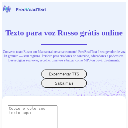
Início
Voz para Texto
Texto para voz Russo grátis online
Ferramentas
Notícias
Preços
Contate-Nos
Converta texto Russo em fala natural instantaneamente! FreeReadText é seu gerador de voz
IA gratuito — sem registro. Perfeito para criadores de conteúdo, educadores e podcasters.
Basta digitar seu texto, escolher uma voz e baixar como MP3 ou ouvir diretamente.
Português
Experimentar TTS
Saiba mais