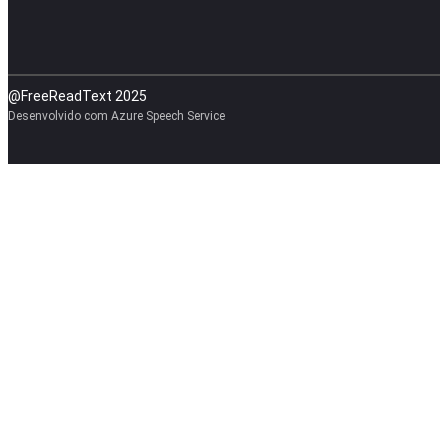
@FreeReadText 2025
Desenvolvido com Azure Speech Service