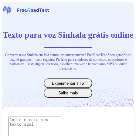
Início
Voz para Texto
Texto para voz Sinhala grátis online
Ferramentas
Notícias
Preços
Contate-Nos
Converta texto Sinhala em fala natural instantaneamente! FreeReadText é seu gerador de
voz IA gratuito — sem registro. Perfeito para criadores de conteúdo, educadores e
podcasters. Basta digitar seu texto, escolher uma voz e baixar como MP3 ou ouvir
Português
diretamente.
Experimentar TTS
Saiba mais