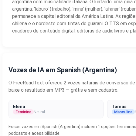
argentina com musicalidade italiana. O lunfardo, uma gíria 
argentina: 'laburo' (trabalho), 'mina' (mulher), 'afanar' (r
permanece a capital editorial da América Latina. As regiõ
chilena e o nordeste com tintas do guarani. O TTS em esp
criadores de conteúdo digital, editoras de audiolivros e p
Vozes de IA em Spanish (Argentina)
O FreeReadText oferece 2 vozes naturais de conversão de te
baixe o resultado em MP3 — grátis e sem cadastro.
Elena
Tomas
Feminina
Neural
Masculina
Essas vozes em Spanish (Argentina) incluem 1 opções femininas e
podcasts e acessibilidade.