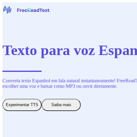
Início
Voz para Texto
Ferramentas
Notícias
Texto para voz Espanh
Preços
Contate-Nos
Português
Converta texto Espanhol em fala natural instantaneamente! FreeReadTex
escolher uma voz e baixar como MP3 ou ouvir diretamente.
Experimentar TTS
Saiba mais