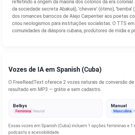
refletindo a origem da maioria dos colonos da era colonial.
da sociedade secreta Abakuá), 'chevere' (ótimo), 'bemba' (
dos romances barrocos de Alejo Carpentier aos poetas co
criou neologismos para instituições socialistas. O TTS e
comunidades da diáspora cubana, produtores de mídia e pr
Vozes de IA em Spanish (Cuba)
O FreeReadText oferece 2 vozes naturais de conversão de te
resultado em MP3 — grátis e sem cadastro.
Belkys
Manuel
Feminina
Neural
Masculina
Essas vozes em Spanish (Cuba) incluem 1 opções femininas e 1 ma
podcasts e acessibilidade.