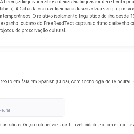
 A herança linguística afro-cubana das línguas iorubá e banta per
lábios). A Cuba da era revolucionária desenvolveu seu próprio voc
ntemporâneos. O relativo isolamento linguístico da ilha desde 
m espanhol cubano do FreeReadText captura o ritmo caribenho car
ojetos de preservação cultural.
xto em fala em Spanish (Cuba), com tecnologia de IA neural. Es
Neural
sculinas. Ouça qualquer voz, ajuste a velocidade e o tom e exporte á