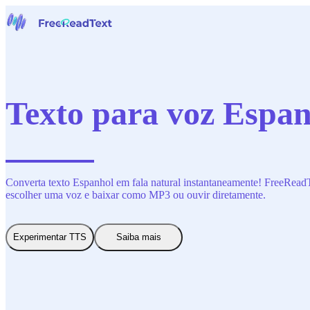
Início
Voz para Texto
Ferramentas
Notícias
Texto para voz Espanh
Preços
Contate-Nos
Português
Converta texto Espanhol em fala natural instantaneamente! FreeReadTex
escolher uma voz e baixar como MP3 ou ouvir diretamente.
Experimentar TTS
Saiba mais