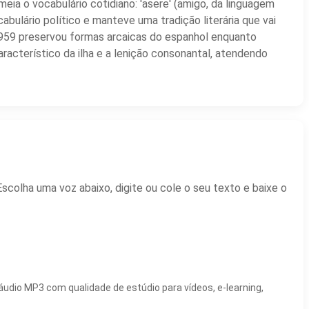
meia o vocabulário cotidiano: 'asere' (amigo, da linguagem
abulário político e manteve uma tradição literária que vai
1959 preservou formas arcaicas do espanhol enquanto
acterístico da ilha e a lenição consonantal, atendendo
colha uma voz abaixo, digite ou cole o seu texto e baixe o
udio MP3 com qualidade de estúdio para vídeos, e-learning,