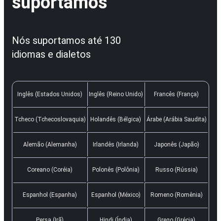
suportamos
Nós suportamos até 130
idiomas e dialetos
Inglês (Estados Unidos)
Inglês (Reino Unido)
Francês (França)
Tcheco (Tchecoslovaquia)
Holandês (Bélgica)
Árabe (Arábia Saudita)
Alemão (Alemanha)
Irlandês (Irlanda)
Japonês (Japão)
Coreano (Coréia)
Polonês (Polônia)
Russo (Rússia)
Espanhol (Espanha)
Espanhol (México)
Romeno (Romênia)
Persa (Irã)
Hindi (Índia)
Grego (Grécia)