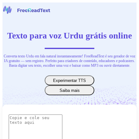
Início
Voz para Texto
Texto para voz Urdu grátis online
Ferramentas
Notícias
Preços
Contate-Nos
Converta texto Urdu em fala natural instantaneamente! FreeReadText é seu gerador de voz
IA gratuito — sem registro. Perfeito para criadores de conteúdo, educadores e podcasters.
Basta digitar seu texto, escolher uma voz e baixar como MP3 ou ouvir diretamente.
Português
Experimentar TTS
Saiba mais