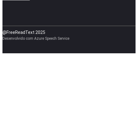
@FreeReadText 2025
Desenvolvido com Azure Speech Service