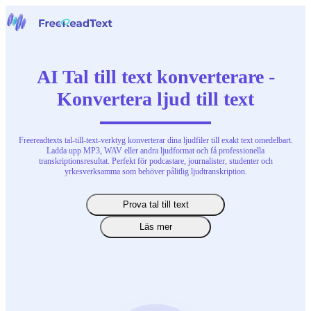
Hem
Tal till text
AI Tal till text konverterare -
Verktyg
Konvertera ljud till text
Nyheter
Priser
Kontakta oss
Freereadtexts tal-till-text-verktyg konverterar dina ljudfiler till exakt text omedelbart.
Ladda upp MP3, WAV eller andra ljudformat och få professionella
Svenska
transkriptionsresultat. Perfekt för podcastare, journalister, studenter och
yrkesverksamma som behöver pålitlig ljudtranskription.
Prova tal till text
Läs mer