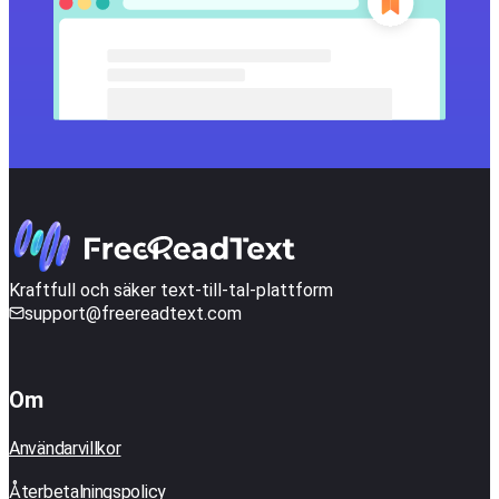
Kraftfull och säker text-till-tal-plattform
support@freereadtext.com
Om
Användarvillkor
Återbetalningspolicy