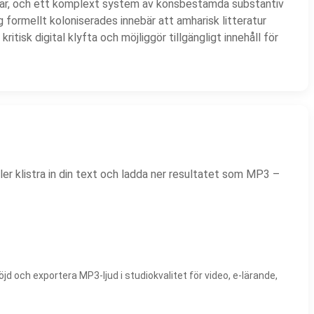
ötar, och ett komplext system av könsbestämda substantiv
 formellt koloniserades innebär att amharisk litteratur
itisk digital klyfta och möjliggör tillgängligt innehåll för
ller klistra in din text och ladda ner resultatet som MP3 –
d och exportera MP3-ljud i studiokvalitet för video, e-lärande,