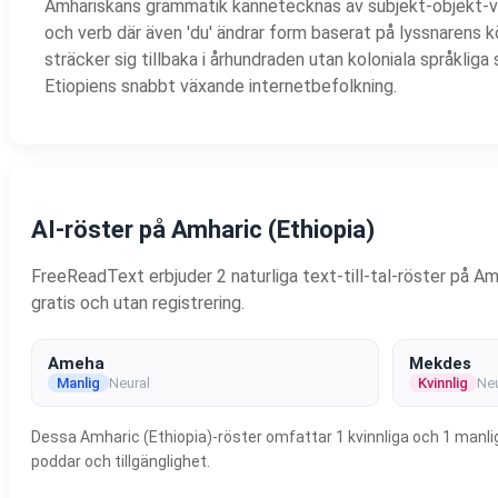
Amhariskans grammatik kännetecknas av subjekt-objekt-ve
och verb där även 'du' ändrar form baserat på lyssnarens k
sträcker sig tillbaka i århundraden utan koloniala språkliga 
Etiopiens snabbt växande internetbefolkning.
AI-röster på Amharic (Ethiopia)
FreeReadText erbjuder 2 naturliga text-till-tal-röster på Amh
gratis och utan registrering.
Ameha
Mekdes
Manlig
Neural
Kvinnlig
Neu
Dessa Amharic (Ethiopia)-röster omfattar 1 kvinnliga och 1 manliga
poddar och tillgänglighet.