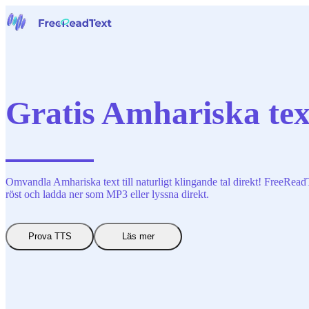
Hem
Tal till text
Verktyg
Nyheter
Gratis Amhariska text-
Priser
Kontakta oss
Svenska
Omvandla Amhariska text till naturligt klingande tal direkt! FreeReadTe
röst och ladda ner som MP3 eller lyssna direkt.
Prova TTS
Läs mer