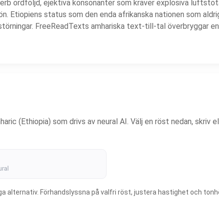
rb ordföljd, ejektiva konsonanter som kräver explosiva luftst
ön. Etiopiens status som den enda afrikanska nationen som aldrig
störningar. FreeReadTexts amhariska text-till-tal överbryggar en kr
aric (Ethiopia) som drivs av neural AI. Välj en röst nedan, skriv e
ral
 alternativ. Förhandslyssna på valfri röst, justera hastighet och tonhöj