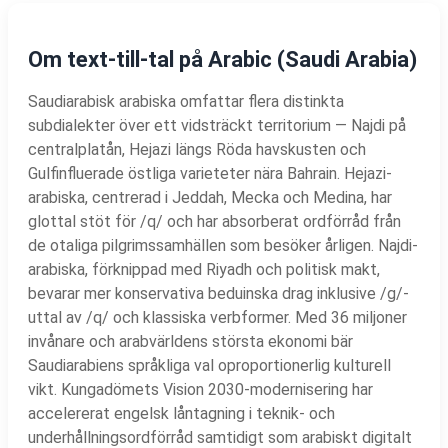
Om text-till-tal på Arabic (Saudi Arabia)
Saudiarabisk arabiska omfattar flera distinkta
subdialekter över ett vidsträckt territorium — Najdi på
centralplatån, Hejazi längs Röda havskusten och
Gulfinfluerade östliga varieteter nära Bahrain. Hejazi-
arabiska, centrerad i Jeddah, Mecka och Medina, har
glottal stöt för /q/ och har absorberat ordförråd från
de otaliga pilgrimssamhällen som besöker årligen. Najdi-
arabiska, förknippad med Riyadh och politisk makt,
bevarar mer konservativa beduinska drag inklusive /g/-
uttal av /q/ och klassiska verbformer. Med 36 miljoner
invånare och arabvärldens största ekonomi bär
Saudiarabiens språkliga val oproportionerlig kulturell
vikt. Kungadömets Vision 2030-modernisering har
accelererat engelsk låntagning i teknik- och
underhållningsordförråd samtidigt som arabiskt digitalt