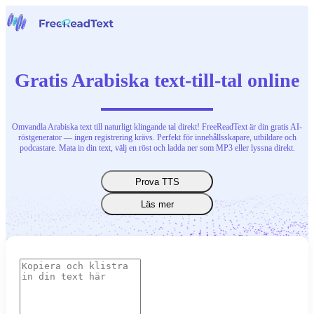
Hem
Tal till text
Gratis Arabiska text-till-tal online
Verktyg
Nyheter
Priser
Kontakta oss
Omvandla Arabiska text till naturligt klingande tal direkt! FreeReadText är din gratis AI-
röstgenerator — ingen registrering krävs. Perfekt för innehållsskapare, utbildare och
podcastare. Mata in din text, välj en röst och ladda ner som MP3 eller lyssna direkt.
Svenska
Prova TTS
Läs mer