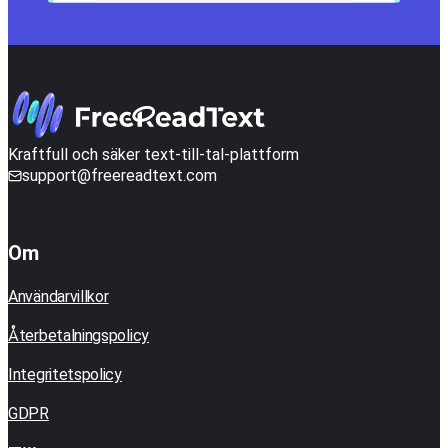
Kraftfull och säker text-till-tal-plattform
support@freereadtext.com
Om
Användarvillkor
Återbetalningspolicy
Integritetspolicy
GDPR