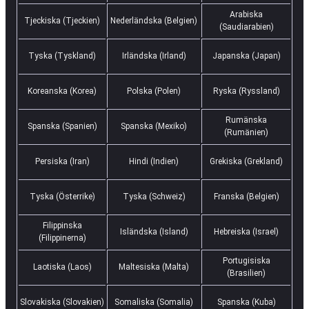
Arabiska
Tjeckiska (Tjeckien)
Nederländska (Belgien)
(Saudiarabien)
Tyska (Tyskland)
Irländska (Irland)
Japanska (Japan)
Koreanska (Korea)
Polska (Polen)
Ryska (Ryssland)
Rumänska
Spanska (Spanien)
Spanska (Mexiko)
(Rumänien)
Persiska (Iran)
Hindi (Indien)
Grekiska (Grekland)
Tyska (Österrike)
Tyska (Schweiz)
Franska (Belgien)
Filippinska
Isländska (Island)
Hebreiska (Israel)
(Filippinerna)
Portugisiska
Laotiska (Laos)
Maltesiska (Malta)
(Brasilien)
Slovakiska (Slovakien)
Somaliska (Somalia)
Spanska (Kuba)