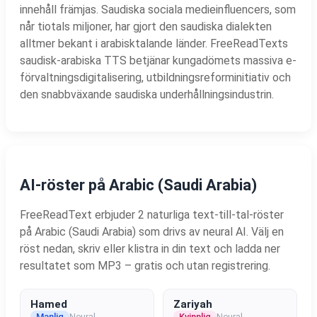
innehåll främjas. Saudiska sociala medieinfluencers, som
når tiotals miljoner, har gjort den saudiska dialekten
alltmer bekant i arabisktalande länder. FreeReadTexts
saudisk-arabiska TTS betjänar kungadömets massiva e-
förvaltningsdigitalisering, utbildningsreforminitiativ och
den snabbväxande saudiska underhållningsindustrin.
AI-röster på Arabic (Saudi Arabia)
FreeReadText erbjuder 2 naturliga text-till-tal-röster
på Arabic (Saudi Arabia) som drivs av neural AI. Välj en
röst nedan, skriv eller klistra in din text och ladda ner
resultatet som MP3 – gratis och utan registrering.
Hamed
Zariyah
Manlig
Neural
Kvinnlig
Neural