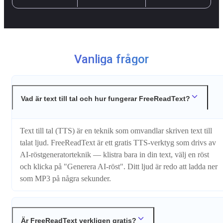
Vanliga frågor
Vad är text till tal och hur fungerar FreeReadText?
Text till tal (TTS) är en teknik som omvandlar skriven text till
talat ljud. FreeReadText är ett gratis TTS-verktyg som drivs av
AI-röstgeneratorteknik — klistra bara in din text, välj en röst
och klicka på "Generera AI-röst". Ditt ljud är redo att ladda ner
som MP3 på några sekunder.
Är FreeReadText verkligen gratis?