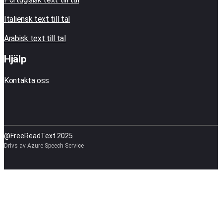
Italiensk text till tal
Arabisk text till tal
Hjälp
Kontakta oss
@FreeReadText 2025
Drivs av Azure Speech Service