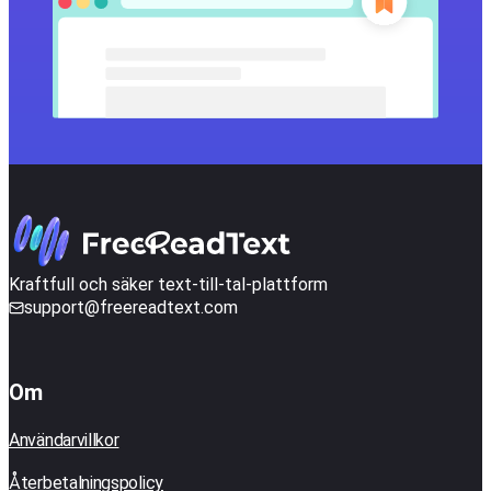
Kraftfull och säker text-till-tal-plattform
support@freereadtext.com
Om
Användarvillkor
Återbetalningspolicy