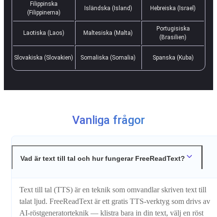
Filippinska
Isländska (Island)
Hebreiska (Israel)
(Filippinerna)
Portugisiska
Laotiska (Laos)
Maltesiska (Malta)
(Brasilien)
Slovakiska (Slovakien)
Somaliska (Somalia)
Spanska (Kuba)
Vanliga frågor
Vad är text till tal och hur fungerar FreeReadText?
Text till tal (TTS) är en teknik som omvandlar skriven text till
talat ljud. FreeReadText är ett gratis TTS-verktyg som drivs av
AI-röstgeneratorteknik — klistra bara in din text, välj en röst