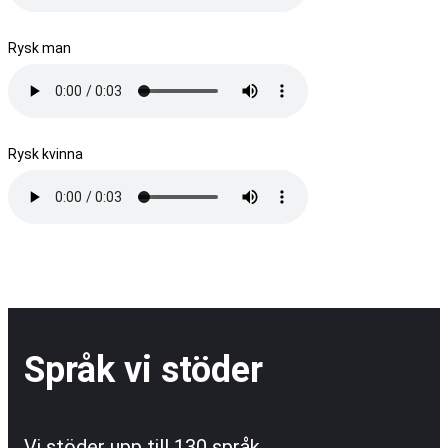
Rysk man
Rysk kvinna
Språk vi stöder
Vi stöder upp till 130 språk