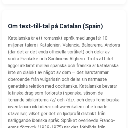
Om text-till-tal på Catalan (Spain)
Katalanska är ett romanskt språk med ungefär 10
miljoner talare i Katalonien, Valencia, Balearerna, Andorra
(där det är det enda officiella språket) och delar av
södra Frankrike och Sardiniens Alghero. Trots att det
ligger inklämt mellan spanska och franska är katalanska
inte en dialekt av något av dem — det härstammar
oberoende från vulgärlatin och delar sin närmaste
genetiska relation med occitanska. Katalanska bevarar
latinska drag som förlorats i spanska, såsom de
tonande sibilanterna /z/ och /dz/, och dess fonologiska
inventarium inkluderar schwa-vokalen i obetonade
stavelser, vilket ger det en ljudprofil distinkt från
närliggande iberiska språk. Språket överlevde Franco-
erans förtryck (1939-1975) när det förbjöds från