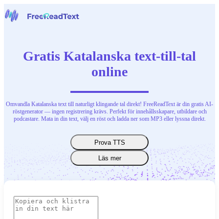
Hem
Tal till text
Gratis Katalanska text-till-tal
Verktyg
Nyheter
online
Priser
Kontakta oss
Omvandla Katalanska text till naturligt klingande tal direkt! FreeReadText är din gratis AI-
Svenska
röstgenerator — ingen registrering krävs. Perfekt för innehållsskapare, utbildare och
podcastare. Mata in din text, välj en röst och ladda ner som MP3 eller lyssna direkt.
Prova TTS
Läs mer