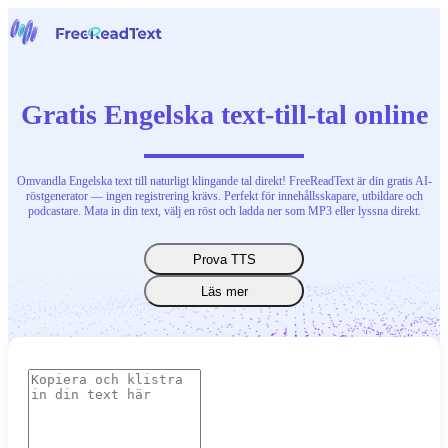
Hem
Tal till text
Gratis Engelska text-till-tal online
Verktyg
Nyheter
Priser
Kontakta oss
Omvandla Engelska text till naturligt klingande tal direkt! FreeReadText är din gratis AI-
röstgenerator — ingen registrering krävs. Perfekt för innehållsskapare, utbildare och
podcastare. Mata in din text, välj en röst och ladda ner som MP3 eller lyssna direkt.
Svenska
Prova TTS
Läs mer