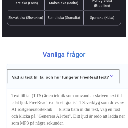
Portugisiska
Laotiska (Laos)
Maltesiska (Malta)
(Brasilien)
Slovakiska (Slovakien)
Somaliska (Somalia)
Spanska (Kuba)
Vanliga frågor
Vad är text till tal och hur fungerar FreeReadText?
Text till tal (TTS) är en teknik som omvandlar skriven text till
talat ljud. FreeReadText är ett gratis TTS-verktyg som drivs av
AI-röstgeneratorteknik — klistra bara in din text, välj en röst
och klicka på "Generera AI-röst". Ditt ljud är redo att ladda ner
som MP3 på några sekunder.