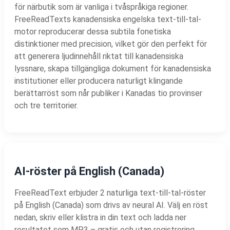
för närbutik som är vanliga i tvåspråkiga regioner.
FreeReadTexts kanadensiska engelska text-till-tal-
motor reproducerar dessa subtila fonetiska
distinktioner med precision, vilket gör den perfekt för
att generera ljudinnehåll riktat till kanadensiska
lyssnare, skapa tillgängliga dokument för kanadensiska
institutioner eller producera naturligt klingande
berättarröst som når publiker i Kanadas tio provinser
och tre territorier.
AI-röster på English (Canada)
FreeReadText erbjuder 2 naturliga text-till-tal-röster
på English (Canada) som drivs av neural AI. Välj en röst
nedan, skriv eller klistra in din text och ladda ner
resultatet som MP3 – gratis och utan registrering.