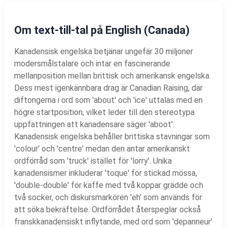
Om text-till-tal på English (Canada)
Kanadensisk engelska betjänar ungefär 30 miljoner
modersmålstalare och intar en fascinerande
mellanposition mellan brittisk och amerikansk engelska.
Dess mest igenkännbara drag är Canadian Raising, där
diftongerna i ord som 'about' och 'ice' uttalas med en
högre startposition, vilket leder till den stereotypa
uppfattningen att kanadensare säger 'aboot'.
Kanadensisk engelska behåller brittiska stavningar som
'colour' och 'centre' medan den antar amerikanskt
ordförråd som 'truck' istället för 'lorry'. Unika
kanadensismer inkluderar 'toque' för stickad mössa,
'double-double' för kaffe med två koppar grädde och
två socker, och diskursmarkören 'eh' som används för
att söka bekräftelse. Ordförrådet återspeglar också
franskkanadensiskt inflytande, med ord som 'depanneur'