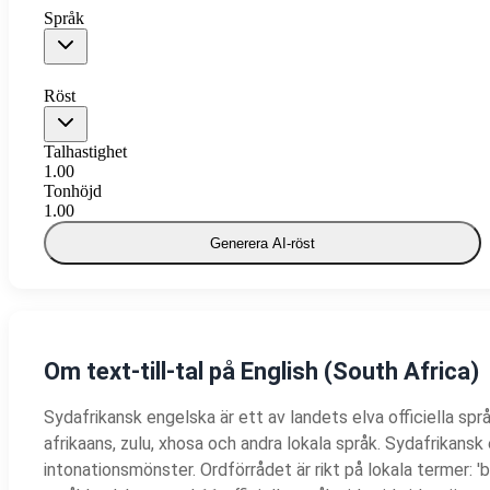
Språk
Röst
Talhastighet
1.00
Tonhöjd
1.00
Generera AI-röst
Om text-till-tal på English (South Africa)
Sydafrikansk engelska är ett av landets elva officiella spr
afrikaans, zulu, xhosa och andra lokala språk. Sydafrikans
intonationsmönster. Ordförrådet är rikt på lokala termer: 'braa