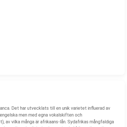
ca. Det har utvecklats till en unik varietet influerad av
isk engelska men med egna vokalskiften och
vligt), av vilka många är afrikaans-lån. Sydafrikas mångfaldiga