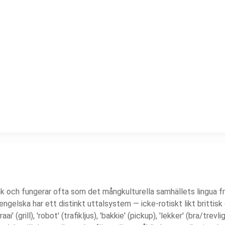
åk och fungerar ofta som det mångkulturella samhällets lingua fran
k engelska har ett distinkt uttalsystem — icke-rotiskt likt britt
i' (grill), 'robot' (trafikljus), 'bakkie' (pickup), 'lekker' (bra/tre