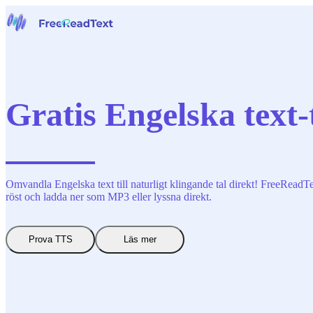
Hem
Tal till text
Verktyg
Nyheter
Gratis Engelska text-t
Priser
Kontakta oss
Svenska
Omvandla Engelska text till naturligt klingande tal direkt! FreeReadTex
röst och ladda ner som MP3 eller lyssna direkt.
Prova TTS
Läs mer