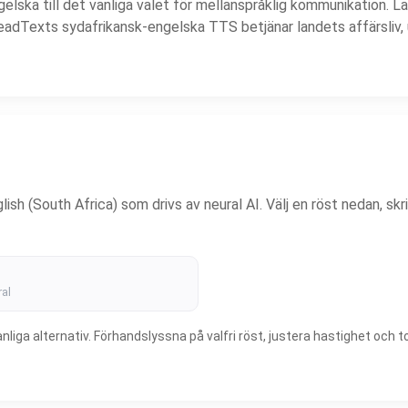
ngelska till det vanliga valet för mellanspråklig kommunikation.
dTexts sydafrikansk-engelska TTS betjänar landets affärsliv, ut
ish (South Africa) som drivs av neural AI. Välj en röst nedan, skr
al
iga alternativ. Förhandslyssna på valfri röst, justera hastighet och to