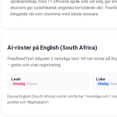
språklandskap, med 11 officiella språk sida vid sida, gör e
ekonomi ger sydafrikansk engelska betydande vikt. FreeRea
klingande tal som resonerar med lokala lyssnare.
AI-röster på English (South Africa)
FreeReadText erbjuder 2 naturliga text-till-tal-röster på Engl
– gratis och utan registrering.
Leah
Luke
Kvinnlig
Neural
Manlig
Neur
Dessa English (South Africa)-röster omfattar 1 kvinnliga och 1 manl
poddar och tillgänglighet.