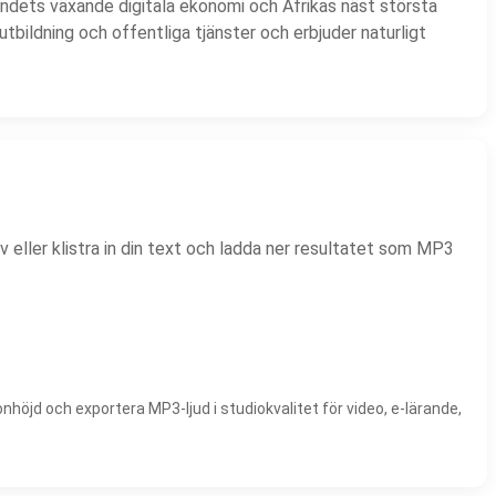
 Landets växande digitala ekonomi och Afrikas näst största
bildning och offentliga tjänster och erbjuder naturligt
iv eller klistra in din text och ladda ner resultatet som MP3
nhöjd och exportera MP3-ljud i studiokvalitet för video, e-lärande,