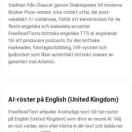
tradition från Chaucer genom Shakespeare till moderna
Booker Prize-vinnare. Icke-rotiskt uttal, där post-
vokaliskt /r/ utelämnas, förblir ett kännetecken för de
flesta engelska och walesiska accenter.
FreeReadTexts brittiska engelska TTS är avgörande
för att producera podcasts för den brittiska
marknaden, företagsutbildning, IVR-system och
ljudböcker som låter autentiskt brittiskt snarare än
generiskt mid-Atlantic.
AI-röster på English (United Kingdom)
FreeReadText erbjuder 4 naturliga text-till-tal-röster
på English (United Kingdom) som drivs av neural AI. Välj
en röst nedan, skriv eller klistra in din text och ladda ner