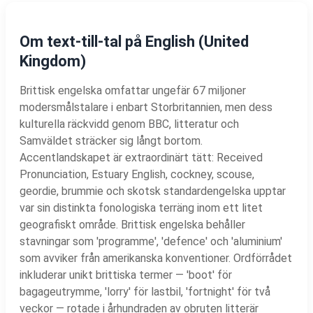
Om text-till-tal på English (United
Kingdom)
Brittisk engelska omfattar ungefär 67 miljoner
modersmålstalare i enbart Storbritannien, men dess
kulturella räckvidd genom BBC, litteratur och
Samväldet sträcker sig långt bortom.
Accentlandskapet är extraordinärt tätt: Received
Pronunciation, Estuary English, cockney, scouse,
geordie, brummie och skotsk standardengelska upptar
var sin distinkta fonologiska terräng inom ett litet
geografiskt område. Brittisk engelska behåller
stavningar som 'programme', 'defence' och 'aluminium'
som avviker från amerikanska konventioner. Ordförrådet
inkluderar unikt brittiska termer — 'boot' för
bagageutrymme, 'lorry' för lastbil, 'fortnight' för två
veckor — rotade i århundraden av obruten litterär