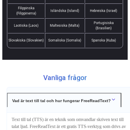
Filippinska
Isländska (Island)
Hebreiska (Israel)
(Filippinerna)
Portugisiska
Laotiska (Laos)
Maltesiska (Malta)
(Brasilien)
Slovakiska (Slovakien)
Somaliska (Somalia)
Spanska (Kuba)
Vanliga frågor
Vad är text till tal och hur fungerar FreeReadText?
Text till tal (TTS) är en teknik som omvandlar skriven text till
talat ljud. FreeReadText är ett gratis TTS-verktyg som drivs av