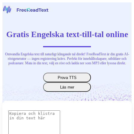
Hem
Tal till text
Gratis Engelska text-till-tal online
Verktyg
Nyheter
Priser
Kontakta oss
Omvandla Engelska text till naturligt klingande tal direkt! FreeReadText är din gratis AI-
röstgenerator — ingen registrering krävs. Perfekt för innehållsskapare, utbildare och
podcastare. Mata in din text, välj en röst och ladda ner som MP3 eller lyssna direkt.
Svenska
Prova TTS
Läs mer