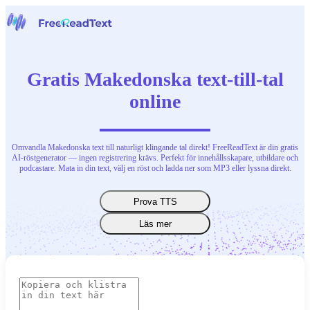
Hem
Tal till text
Gratis Makedonska text-till-tal
Verktyg
Nyheter
online
Priser
Kontakta oss
Omvandla Makedonska text till naturligt klingande tal direkt! FreeReadText är din gratis
Svenska
AI-röstgenerator — ingen registrering krävs. Perfekt för innehållsskapare, utbildare och
podcastare. Mata in din text, välj en röst och ladda ner som MP3 eller lyssna direkt.
Prova TTS
Läs mer