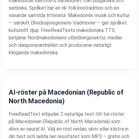
makedonsk identitets särskildhet från bulgariska och
serbiska. Språket har en rik folkloretradition och en
växande samtida litteratur. Makedonsk musik och kultur
— särskilt Ohridssjöregionens traditioner — ger språket
kulturellt djup. FreeReadTexts makedonska TTS
betjänar Nordmakedoniens utbildningssektor, medier
och diasporasamhällen och producerar naturligt
klingande makedonska.
AI-röster på Macedonian (Republic of
North Macedonia)
FreeReadText erbjuder 2 naturliga text-till-tal-röster
på Macedonian (Republic of North Macedonia) som
drivs av neural AI. Välj en röst nedan, skriv eller klistra in
din text och ladda ner resultatet som MP3 – gratis och