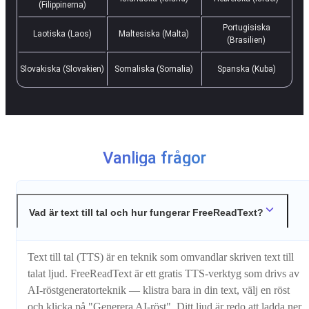
(Filippinerna)
Portugisiska
Laotiska (Laos)
Maltesiska (Malta)
(Brasilien)
Slovakiska (Slovakien)
Somaliska (Somalia)
Spanska (Kuba)
Vanliga frågor
Vad är text till tal och hur fungerar FreeReadText?
Text till tal (TTS) är en teknik som omvandlar skriven text till
talat ljud. FreeReadText är ett gratis TTS-verktyg som drivs av
AI-röstgeneratorteknik — klistra bara in din text, välj en röst
och klicka på "Generera AI-röst". Ditt ljud är redo att ladda ner