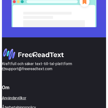
Kraftfull och säker text-till-tal-plattform
support@freereadtext.com
Om
Användarvillkor
Återbetalningspolicy