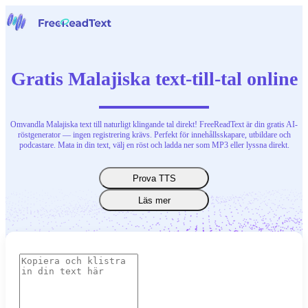
Hem
Tal till text
Gratis Malajiska text-till-tal online
Verktyg
Nyheter
Priser
Kontakta oss
Omvandla Malajiska text till naturligt klingande tal direkt! FreeReadText är din gratis AI-
röstgenerator — ingen registrering krävs. Perfekt för innehållsskapare, utbildare och
podcastare. Mata in din text, välj en röst och ladda ner som MP3 eller lyssna direkt.
Svenska
Prova TTS
Läs mer