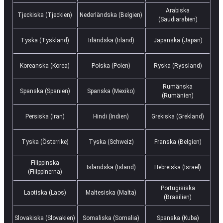
Arabiska
Tjeckiska (Tjeckien)
Nederländska (Belgien)
(Saudiarabien)
Tyska (Tyskland)
Irländska (Irland)
Japanska (Japan)
Koreanska (Korea)
Polska (Polen)
Ryska (Ryssland)
Rumänska
Spanska (Spanien)
Spanska (Mexiko)
(Rumänien)
Persiska (Iran)
Hindi (Indien)
Grekiska (Grekland)
Tyska (Österrike)
Tyska (Schweiz)
Franska (Belgien)
Filippinska
Isländska (Island)
Hebreiska (Israel)
(Filippinerna)
Portugisiska
Laotiska (Laos)
Maltesiska (Malta)
(Brasilien)
Slovakiska (Slovakien)
Somaliska (Somalia)
Spanska (Kuba)