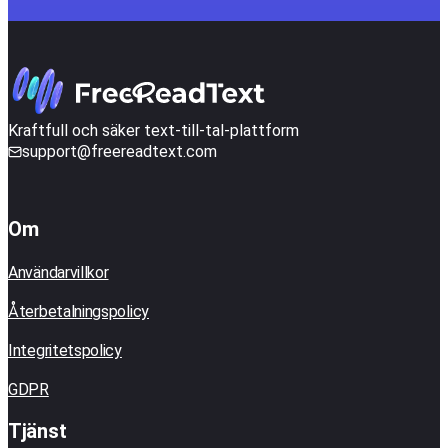
Kraftfull och säker text-till-tal-plattform
support@freereadtext.com
Om
Användarvillkor
Återbetalningspolicy
Integritetspolicy
GDPR
Tjänst