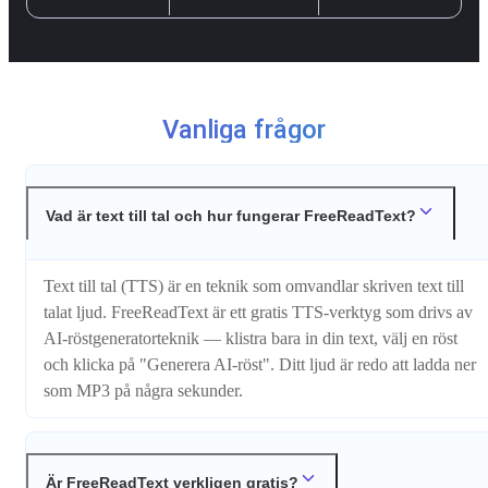
Vanliga frågor
Vad är text till tal och hur fungerar FreeReadText?
Text till tal (TTS) är en teknik som omvandlar skriven text till
talat ljud. FreeReadText är ett gratis TTS-verktyg som drivs av
AI-röstgeneratorteknik — klistra bara in din text, välj en röst
och klicka på "Generera AI-röst". Ditt ljud är redo att ladda ner
som MP3 på några sekunder.
Är FreeReadText verkligen gratis?