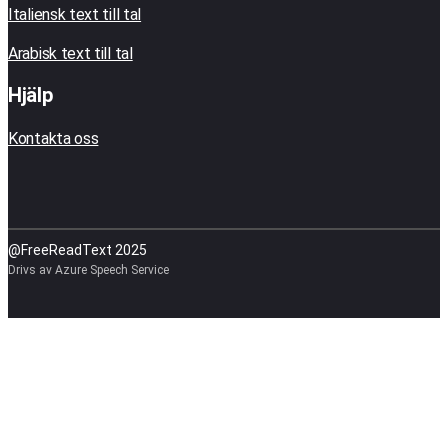
Italiensk text till tal
Arabisk text till tal
Hjälp
Kontakta oss
@FreeReadText 2025
Drivs av Azure Speech Service