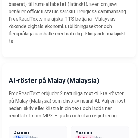
baserat) till rumi-alfabetet (latinskt), även om jawi
behåller officiell status särskilt i religiösa sammanhang.
FreeReadTexts malajiska TTS betjänar Malaysias
växande digitala ekonomi, utbildningssektor och
flerspråkiga samhälle med naturligt klingande malajiskt
tal.
AI-röster på Malay (Malaysia)
FreeReadText erbjuder 2 naturliga text-till-tal-röster
på Malay (Malaysia) som drivs av neural AI. Välj en röst
nedan, skriv eller klistra in din text och ladda ner
resultatet som MP3 – gratis och utan registrering.
Osman
Yasmin
Manlig
Neural
Kvinnlig
Neural