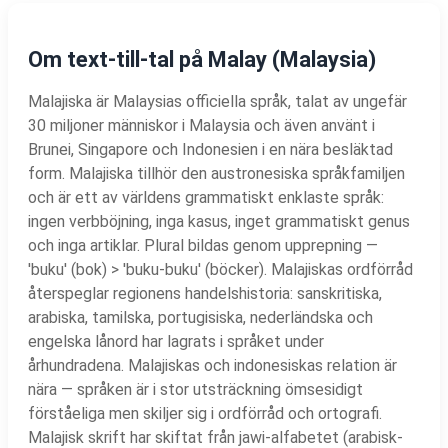
Om text-till-tal på Malay (Malaysia)
Malajiska är Malaysias officiella språk, talat av ungefär
30 miljoner människor i Malaysia och även använt i
Brunei, Singapore och Indonesien i en nära besläktad
form. Malajiska tillhör den austronesiska språkfamiljen
och är ett av världens grammatiskt enklaste språk:
ingen verbböjning, inga kasus, inget grammatiskt genus
och inga artiklar. Plural bildas genom upprepning —
'buku' (bok) > 'buku-buku' (böcker). Malajiskas ordförråd
återspeglar regionens handelshistoria: sanskritiska,
arabiska, tamilska, portugisiska, nederländska och
engelska lånord har lagrats i språket under
århundradena. Malajiskas och indonesiskas relation är
nära — språken är i stor utsträckning ömsesidigt
förståeliga men skiljer sig i ordförråd och ortografi.
Malajisk skrift har skiftat från jawi-alfabetet (arabisk-