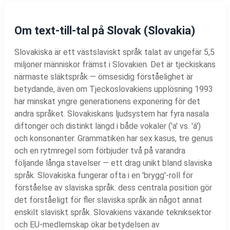
Om text-till-tal på Slovak (Slovakia)
Slovakiska är ett västslaviskt språk talat av ungefär 5,5
miljoner människor främst i Slovakien. Det är tjeckiskans
närmaste släktspråk — ömsesidig förståelighet är
betydande, även om Tjeckoslovakiens upplösning 1993
har minskat yngre generationens exponering för det
andra språket. Slovakiskans ljudsystem har fyra nasala
diftonger och distinkt längd i både vokaler ('a' vs. 'á')
och konsonanter. Grammatiken har sex kasus, tre genus
och en rytmregel som förbjuder två på varandra
följande långa stavelser — ett drag unikt bland slaviska
språk. Slovakiska fungerar ofta i en 'brygg'-roll för
förståelse av slaviska språk: dess centrala position gör
det förståeligt för fler slaviska språk än något annat
enskilt slaviskt språk. Slovakiens växande tekniksektor
och EU-medlemskap ökar betydelsen av