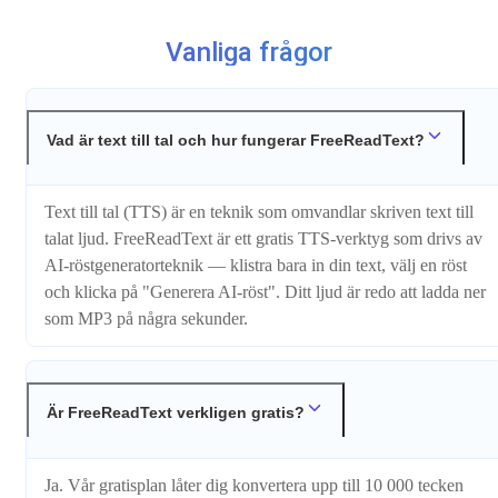
Vanliga frågor
Vad är text till tal och hur fungerar FreeReadText?
Text till tal (TTS) är en teknik som omvandlar skriven text till
talat ljud. FreeReadText är ett gratis TTS-verktyg som drivs av
AI-röstgeneratorteknik — klistra bara in din text, välj en röst
och klicka på "Generera AI-röst". Ditt ljud är redo att ladda ner
som MP3 på några sekunder.
Är FreeReadText verkligen gratis?
Ja. Vår gratisplan låter dig konvertera upp till 10 000 tecken