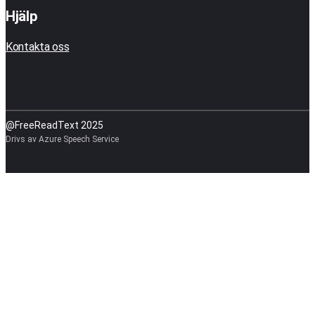
Hjälp
Kontakta oss
@FreeReadText 2025
Drivs av Azure Speech Service