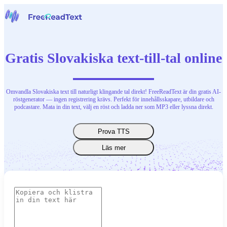
Hem
Tal till text
Gratis Slovakiska text-till-tal online
Verktyg
Nyheter
Priser
Kontakta oss
Omvandla Slovakiska text till naturligt klingande tal direkt! FreeReadText är din gratis AI-
röstgenerator — ingen registrering krävs. Perfekt för innehållsskapare, utbildare och
podcastare. Mata in din text, välj en röst och ladda ner som MP3 eller lyssna direkt.
Svenska
Prova TTS
Läs mer