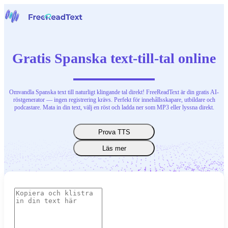
Hem
Tal till text
Gratis Spanska text-till-tal online
Verktyg
Nyheter
Priser
Kontakta oss
Omvandla Spanska text till naturligt klingande tal direkt! FreeReadText är din gratis AI-
röstgenerator — ingen registrering krävs. Perfekt för innehållsskapare, utbildare och
podcastare. Mata in din text, välj en röst och ladda ner som MP3 eller lyssna direkt.
Svenska
Prova TTS
Läs mer