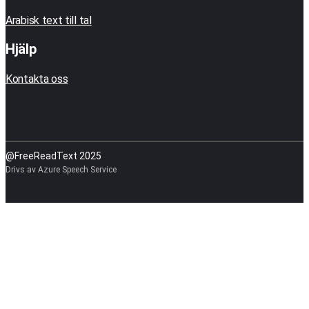
Arabisk text till tal
Hjälp
Kontakta oss
@FreeReadText 2025
Drivs av Azure Speech Service