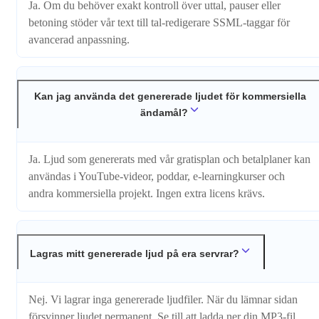
Ja. Om du behöver exakt kontroll över uttal, pauser eller
betoning stöder vår text till tal-redigerare SSML-taggar för
avancerad anpassning.
Kan jag använda det genererade ljudet för kommersiella
ändamål?
Ja. Ljud som genererats med vår gratisplan och betalplaner kan
användas i YouTube-videor, poddar, e-learningkurser och
andra kommersiella projekt. Ingen extra licens krävs.
Lagras mitt genererade ljud på era servrar?
Nej. Vi lagrar inga genererade ljudfiler. När du lämnar sidan
försvinner ljudet permanent. Se till att ladda ner din MP3-fil