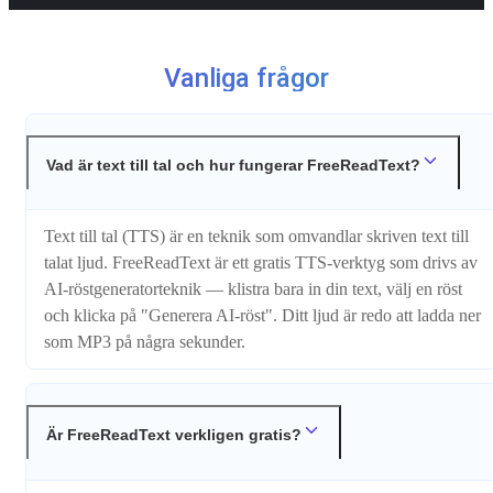
Vanliga frågor
Vad är text till tal och hur fungerar FreeReadText?
Text till tal (TTS) är en teknik som omvandlar skriven text till
talat ljud. FreeReadText är ett gratis TTS-verktyg som drivs av
AI-röstgeneratorteknik — klistra bara in din text, välj en röst
och klicka på "Generera AI-röst". Ditt ljud är redo att ladda ner
som MP3 på några sekunder.
Är FreeReadText verkligen gratis?