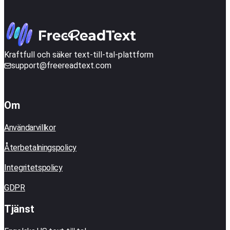
Kraftfull och säker text-till-tal-plattform
support@freereadtext.com
Om
Användarvillkor
Återbetalningspolicy
Integritetspolicy
GDPR
Tjänst