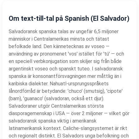
Om text-till-tal på Spanish (El Salvador)
Salvadoransk spanska talas av ungefär 6,5 miljoner
människor i Centralamerikas minsta och tätast
befolkade land. Den kännetecknas av voseo —
användning av pronomenet 'vos' istället för 'tú' — och
en speciell verbkonjugation som skiljer sig från både
argentinskt voseo och spanskt tuteo. I salvadoransk
spanska är konsonantförsvagningen mer måttlig än i
karibiska dialekter. Nahuatl-ursprungsspråkets
lånordförråd är betydande: 'chuco' (smutsig), 'cipote'
(barn), 'guanaco' (salvadoran, också ett djur).
Salvadoraner utgör Centralamerikas största
diasporagemenskap i USA — över 2 miljoner — vilket gör
salvadoransk spanska viktig i amerikansk
latinamerikansk kontext. Caliche-slangsystemet är rikt
och regionalt distinkt. El Salvadors unga befolkning och