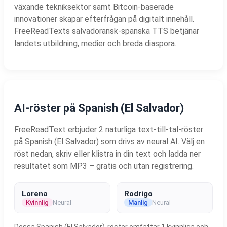
växande tekniksektor samt Bitcoin-baserade
innovationer skapar efterfrågan på digitalt innehåll.
FreeReadTexts salvadoransk-spanska TTS betjänar
landets utbildning, medier och breda diaspora.
AI-röster på Spanish (El Salvador)
FreeReadText erbjuder 2 naturliga text-till-tal-röster
på Spanish (El Salvador) som drivs av neural AI. Välj en
röst nedan, skriv eller klistra in din text och ladda ner
resultatet som MP3 – gratis och utan registrering.
Lorena
Rodrigo
Kvinnlig
Neural
Manlig
Neural
Dessa Spanish (El Salvador)-röster omfattar 1 kvinnliga och