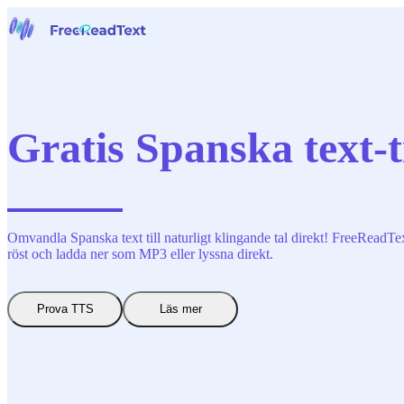
Hem
Tal till text
Verktyg
Nyheter
Gratis Spanska text-ti
Priser
Kontakta oss
Svenska
Omvandla Spanska text till naturligt klingande tal direkt! FreeReadText
röst och ladda ner som MP3 eller lyssna direkt.
Prova TTS
Läs mer