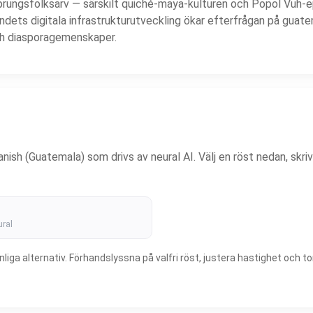
prungsfolksarv — särskilt quiché-maya-kulturen och Popol Vuh-epo
dets digitala infrastrukturutveckling ökar efterfrågan på guate
ch diasporagemenskaper.
nish (Guatemala) som drivs av neural AI. Välj en röst nedan, skriv
ral
a alternativ. Förhandslyssna på valfri röst, justera hastighet och ton