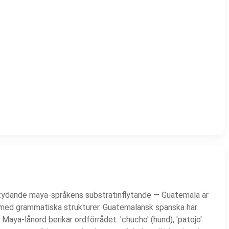
betydande maya-språkens substratinflytande — Guatemala är
ch med grammatiska strukturer. Guatemalansk spanska har
. Maya-lånord berikar ordförrådet: 'chucho' (hund), 'patojo'