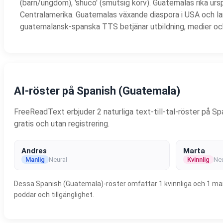
(barn/ungdom), 'shuco' (smutsig korv). Guatemalas rika urs
Centralamerika. Guatemalas växande diaspora i USA och lan
guatemalansk-spanska TTS betjänar utbildning, medier o
AI-röster på Spanish (Guatemala)
FreeReadText erbjuder 2 naturliga text-till-tal-röster på Spa
gratis och utan registrering.
Andres
Marta
Manlig
Neural
Kvinnlig
Neu
Dessa Spanish (Guatemala)-röster omfattar 1 kvinnliga och 1 manlig
poddar och tillgänglighet.