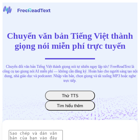
Trang chủ
Giọng nói thành văn bản
Chuyển văn bản Tiếng Việt thành
Công cụ
Tin tức
giọng nói miễn phí trực tuyến
Bảng giá
Liên hệ chúng tôi
Chuyển đổi văn bản Tiếng Việt thành giọng nói tự nhiên ngay lập tức! FreeReadText là
Tiếng Việt
công cụ tạo giọng nói AI miễn phí — không cần đăng ký. Hoàn hảo cho người sáng tạo nội
dung, nhà giáo dục và podcaster. Nhập văn bản, chọn giọng và tải xuống MP3 hoặc nghe
trực tiếp.
Thử TTS
Tìm hiểu thêm