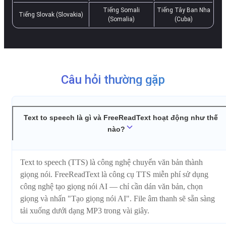
Tiếng Somali
Tiếng Tây Ban Nha
Tiếng Slovak (Slovakia)
(Somalia)
(Cuba)
Câu hỏi thường gặp
Text to speech là gì và FreeReadText hoạt động như thế
nào?
Text to speech (TTS) là công nghệ chuyển văn bản thành
giọng nói. FreeReadText là công cụ TTS miễn phí sử dụng
công nghệ tạo giọng nói AI — chỉ cần dán văn bản, chọn
giọng và nhấn "Tạo giọng nói AI". File âm thanh sẽ sẵn sàng
tải xuống dưới dạng MP3 trong vài giây.