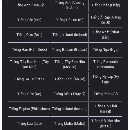
Tiếng Anh (Vương
Tiếng Anh (Hoa Kỳ)
Tiếng Pháp (Pháp)
quốc Anh)
Tiếng Ả Rập (Ả Rập
Tiếng Séc (Séc)
Tiếng Hà Lan (Bỉ)
Xê Út)
Tiếng Nhật (Nhật
Tiếng Đức (Đức)
Tiếng Ireland (Ireland)
Bản)
Tiếng Hàn (Hàn Quốc)
Tiếng Ba Lan (Ba Lan)
Tiếng Nga (Nga)
Tiếng Tây Ban Nha (Tây
Tiếng Tây Ban Nha
Tiếng Romania
Ban Nha)
(Mexico)
(Romania)
Tiếng Hy Lạp (Hy
Tiếng Ba Tư (Iran)
Tiếng Hindi (Ấn Độ)
Lạp)
Tiếng Đức (Áo)
Tiếng Đức (Thụy Sĩ)
Tiếng Pháp (Bỉ)
Tiếng Do Thái
Tiếng Filipino (Philippines)
Tiếng Iceland (Iceland)
(Israel)
Tiếng Bồ Đào Nha
Tiếng Lào (Lào)
Tiếng Malta (Malta)
(Brazil)