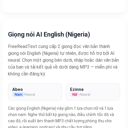
Giọng nói AI English (Nigeria)
FreeReadText cung cấp 2 giọng đọc văn bản thành
giọng nói English (Nigeria) tự nhiên, được hỗ trợ bởi AI
neural. Chọn một giọng bên dưới, nhập hoặc dán văn bản
của bạn và tải kết quả về dưới dạng MP3 — miễn phí và
không cần đăng ký.
Abeo
Ezinne
Nam
Neural
Nữ
Neural
Các giọng English (Nigeria) này gồm 1 lựa chọn nữ và 1 lựa
chọn nam. Nghe thử bất kỳ giọng nào, điều chỉnh tốc độ và
cao độ, rồi xuất âm thanh MP3 chất lượng phòng thu cho
video, e-learning, podcast và nhu cầu trợ năng.