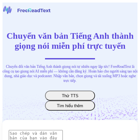
Trang chủ
Giọng nói thành văn bản
Chuyển văn bản Tiếng Anh thành
Công cụ
Tin tức
giọng nói miễn phí trực tuyến
Bảng giá
Liên hệ chúng tôi
Chuyển đổi văn bản Tiếng Anh thành giọng nói tự nhiên ngay lập tức! FreeReadText là
Tiếng Việt
công cụ tạo giọng nói AI miễn phí — không cần đăng ký. Hoàn hảo cho người sáng tạo nội
dung, nhà giáo dục và podcaster. Nhập văn bản, chọn giọng và tải xuống MP3 hoặc nghe
trực tiếp.
Thử TTS
Tìm hiểu thêm