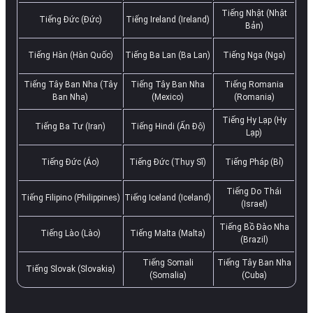
Tiếng Nhật (Nhật
Tiếng Đức (Đức)
Tiếng Ireland (Ireland)
Bản)
Tiếng Hàn (Hàn Quốc)
Tiếng Ba Lan (Ba Lan)
Tiếng Nga (Nga)
Tiếng Tây Ban Nha (Tây
Tiếng Tây Ban Nha
Tiếng Romania
Ban Nha)
(Mexico)
(Romania)
Tiếng Hy Lạp (Hy
Tiếng Ba Tư (Iran)
Tiếng Hindi (Ấn Độ)
Lạp)
Tiếng Đức (Áo)
Tiếng Đức (Thụy Sĩ)
Tiếng Pháp (Bỉ)
Tiếng Do Thái
Tiếng Filipino (Philippines)
Tiếng Iceland (Iceland)
(Israel)
Tiếng Bồ Đào Nha
Tiếng Lào (Lào)
Tiếng Malta (Malta)
(Brazil)
Tiếng Somali
Tiếng Tây Ban Nha
Tiếng Slovak (Slovakia)
(Somalia)
(Cuba)