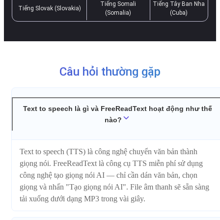
Tiếng Somali
Tiếng Tây Ban Nha
Tiếng Slovak (Slovakia)
(Somalia)
(Cuba)
Câu hỏi thường gặp
Text to speech là gì và FreeReadText hoạt động như thế
nào?
Text to speech (TTS) là công nghệ chuyển văn bản thành
giọng nói. FreeReadText là công cụ TTS miễn phí sử dụng
công nghệ tạo giọng nói AI — chỉ cần dán văn bản, chọn
giọng và nhấn "Tạo giọng nói AI". File âm thanh sẽ sẵn sàng
tải xuống dưới dạng MP3 trong vài giây.