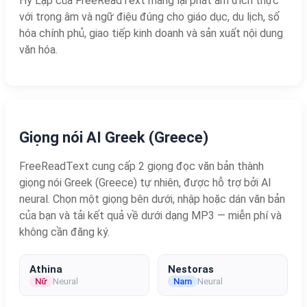
Hy Lạp của FreeReadText mang lại phát âm đích thực
với trọng âm và ngữ điệu đúng cho giáo dục, du lịch, số
hóa chính phủ, giao tiếp kinh doanh và sản xuất nội dung
văn hóa.
Giọng nói AI Greek (Greece)
FreeReadText cung cấp 2 giọng đọc văn bản thành
giọng nói Greek (Greece) tự nhiên, được hỗ trợ bởi AI
neural. Chọn một giọng bên dưới, nhập hoặc dán văn bản
của bạn và tải kết quả về dưới dạng MP3 — miễn phí và
không cần đăng ký.
Athina
Nestoras
Nữ
Neural
Nam
Neural