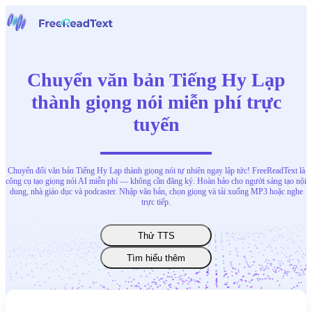
Trang chủ
Giọng nói thành văn bản
Chuyển văn bản Tiếng Hy Lạp
Công cụ
Tin tức
thành giọng nói miễn phí trực
Bảng giá
tuyến
Liên hệ chúng tôi
Tiếng Việt
Chuyển đổi văn bản Tiếng Hy Lạp thành giọng nói tự nhiên ngay lập tức! FreeReadText là
công cụ tạo giọng nói AI miễn phí — không cần đăng ký. Hoàn hảo cho người sáng tạo nội
dung, nhà giáo dục và podcaster. Nhập văn bản, chọn giọng và tải xuống MP3 hoặc nghe
trực tiếp.
Thử TTS
Tìm hiểu thêm