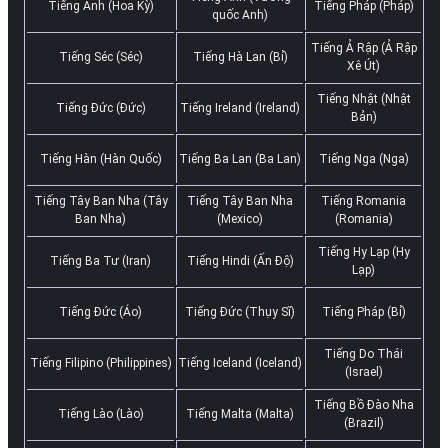
Tiếng Anh (Hoa Kỳ)
Tiếng Pháp (Pháp)
quốc Anh)
Tiếng Ả Rập (Ả Rập
Tiếng Séc (Séc)
Tiếng Hà Lan (Bỉ)
Xê Út)
Tiếng Nhật (Nhật
Tiếng Đức (Đức)
Tiếng Ireland (Ireland)
Bản)
Tiếng Hàn (Hàn Quốc)
Tiếng Ba Lan (Ba Lan)
Tiếng Nga (Nga)
Tiếng Tây Ban Nha (Tây
Tiếng Tây Ban Nha
Tiếng Romania
Ban Nha)
(Mexico)
(Romania)
Tiếng Hy Lạp (Hy
Tiếng Ba Tư (Iran)
Tiếng Hindi (Ấn Độ)
Lạp)
Tiếng Đức (Áo)
Tiếng Đức (Thụy Sĩ)
Tiếng Pháp (Bỉ)
Tiếng Do Thái
Tiếng Filipino (Philippines)
Tiếng Iceland (Iceland)
(Israel)
Tiếng Bồ Đào Nha
Tiếng Lào (Lào)
Tiếng Malta (Malta)
(Brazil)