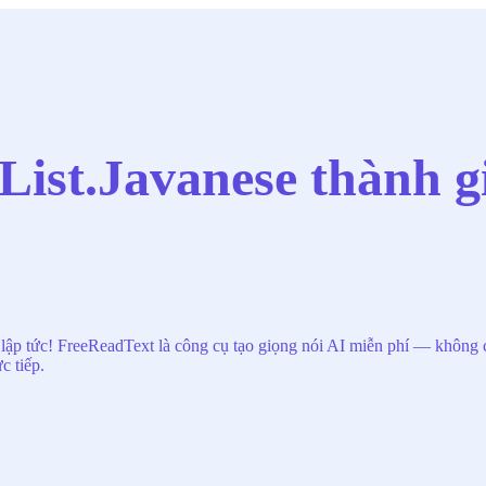
ist.Javanese thành g
 lập tức! FreeReadText là công cụ tạo giọng nói AI miễn phí — không 
c tiếp.