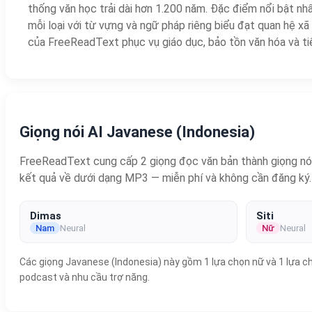
thống văn học trải dài hơn 1.200 năm. Đặc điểm nổi bật nhấ
mỗi loại với từ vựng và ngữ pháp riêng biểu đạt quan hệ xã
của FreeReadText phục vụ giáo dục, bảo tồn văn hóa và t
Giọng nói AI Javanese (Indonesia)
FreeReadText cung cấp 2 giọng đọc văn bản thành giọng nói 
kết quả về dưới dạng MP3 — miễn phí và không cần đăng ký.
Dimas
Siti
Nam
Neural
Nữ
Neural
Các giọng Javanese (Indonesia) này gồm 1 lựa chọn nữ và 1 lựa ch
podcast và nhu cầu trợ năng.