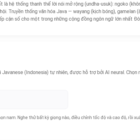
t là hệ thống thanh thể lời nói mở rộng (undha-usuk): ngoko (khô
 hội. Truyền thống văn hóa Java — wayang (kịch bóng), gamelan (
iếp cận số cho một trong những cộng đồng ngôn ngữ lớn nhất Đ
Javanese (Indonesia) tự nhiên, được hỗ trợ bởi AI neural. Chọn 
ọn nam. Nghe thử bất kỳ giọng nào, điều chỉnh tốc độ và cao độ, rồi x