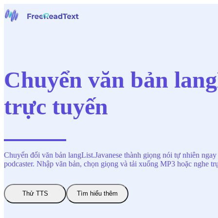
Trang chủ
Giọng nói thành văn bản
Công cụ
Tin tức
Chuyển văn bản langL
Bảng giá
Liên hệ chúng tôi
trực tuyến
Tiếng Việt
Chuyển đổi văn bản langList.Javanese thành giọng nói tự nhiên ngay
podcaster. Nhập văn bản, chọn giọng và tải xuống MP3 hoặc nghe trự
Thử TTS
Tìm hiểu thêm