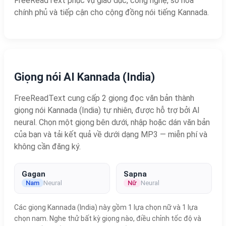
FreeReadText phục vụ giáo dục, công nghệ, số hóa
chính phủ và tiếp cận cho cộng đồng nói tiếng Kannada.
Giọng nói AI Kannada (India)
FreeReadText cung cấp 2 giọng đọc văn bản thành
giọng nói Kannada (India) tự nhiên, được hỗ trợ bởi AI
neural. Chọn một giọng bên dưới, nhập hoặc dán văn bản
của bạn và tải kết quả về dưới dạng MP3 — miễn phí và
không cần đăng ký.
Gagan
Sapna
Nam
Neural
Nữ
Neural
Các giọng Kannada (India) này gồm 1 lựa chọn nữ và 1 lựa
chọn nam. Nghe thử bất kỳ giọng nào, điều chỉnh tốc độ và