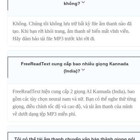
không?
Không. Chúng tôi không lưu trữ bất kỳ file âm thanh nào đã
tạo. Khi bạn rời khỏi trang, âm thanh sẽ biến mất vĩnh viễn.
Hãy đảm bảo tải file MP3 trước khi rời đi.
FreeReadText cung cấp bao nhiêu giọng Kannada
(India)?
FreeReadText hiện cung cấp 2 giọng AI Kannada (India), bao
gồm các tùy chọn neural nam và nữ. Bạn có thể nghe thử từng
giọng, điều chỉnh tốc độ và cao độ, và tải âm thanh của mình
về dưới dạng tệp MP3 miễn phí.
Tôi có thể tải âm thanh chuyển văn bản thành giọng nói