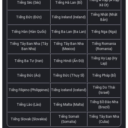
Tiếng Séc (Séc)
Tiếng Hà Lan (Bỉ)
Xê Út)
Tiếng Nhật (Nhật
Tiếng Đức (Đức)
Tiếng Ireland (Ireland)
Bản)
Tiếng Hàn (Hàn Quốc)
Tiếng Ba Lan (Ba Lan)
Tiếng Nga (Nga)
Tiếng Tây Ban Nha (Tây
Tiếng Tây Ban Nha
Tiếng Romania
Ban Nha)
(Mexico)
(Romania)
Tiếng Hy Lạp (Hy
Tiếng Ba Tư (Iran)
Tiếng Hindi (Ấn Độ)
Lạp)
Tiếng Đức (Áo)
Tiếng Đức (Thụy Sĩ)
Tiếng Pháp (Bỉ)
Tiếng Do Thái
Tiếng Filipino (Philippines)
Tiếng Iceland (Iceland)
(Israel)
Tiếng Bồ Đào Nha
Tiếng Lào (Lào)
Tiếng Malta (Malta)
(Brazil)
Tiếng Somali
Tiếng Tây Ban Nha
Tiếng Slovak (Slovakia)
(Somalia)
(Cuba)