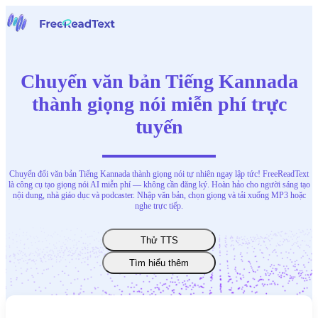
Trang chủ
Giọng nói thành văn bản
Chuyển văn bản Tiếng Kannada
Công cụ
Tin tức
thành giọng nói miễn phí trực
Bảng giá
tuyến
Liên hệ chúng tôi
Tiếng Việt
Chuyển đổi văn bản Tiếng Kannada thành giọng nói tự nhiên ngay lập tức! FreeReadText
là công cụ tạo giọng nói AI miễn phí — không cần đăng ký. Hoàn hảo cho người sáng tạo
nội dung, nhà giáo dục và podcaster. Nhập văn bản, chọn giọng và tải xuống MP3 hoặc
nghe trực tiếp.
Thử TTS
Tìm hiểu thêm