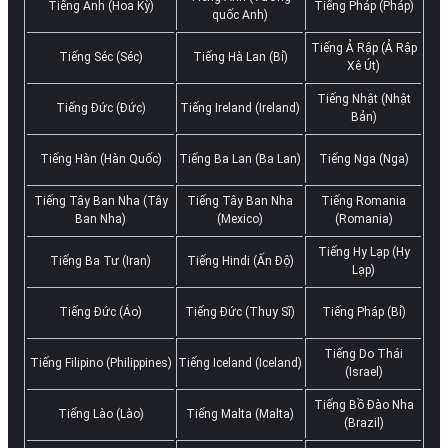
Tiếng Anh (Hoa Kỳ)
Tiếng Pháp (Pháp)
quốc Anh)
Tiếng Ả Rập (Ả Rập
Tiếng Séc (Séc)
Tiếng Hà Lan (Bỉ)
Xê Út)
Tiếng Nhật (Nhật
Tiếng Đức (Đức)
Tiếng Ireland (Ireland)
Bản)
Tiếng Hàn (Hàn Quốc)
Tiếng Ba Lan (Ba Lan)
Tiếng Nga (Nga)
Tiếng Tây Ban Nha (Tây
Tiếng Tây Ban Nha
Tiếng Romania
Ban Nha)
(Mexico)
(Romania)
Tiếng Hy Lạp (Hy
Tiếng Ba Tư (Iran)
Tiếng Hindi (Ấn Độ)
Lạp)
Tiếng Đức (Áo)
Tiếng Đức (Thụy Sĩ)
Tiếng Pháp (Bỉ)
Tiếng Do Thái
Tiếng Filipino (Philippines)
Tiếng Iceland (Iceland)
(Israel)
Tiếng Bồ Đào Nha
Tiếng Lào (Lào)
Tiếng Malta (Malta)
(Brazil)