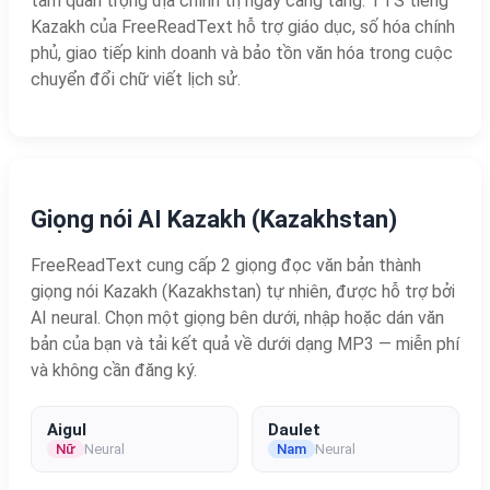
tầm quan trọng địa chính trị ngày càng tăng. TTS tiếng
Kazakh của FreeReadText hỗ trợ giáo dục, số hóa chính
phủ, giao tiếp kinh doanh và bảo tồn văn hóa trong cuộc
chuyển đổi chữ viết lịch sử.
Giọng nói AI Kazakh (Kazakhstan)
FreeReadText cung cấp 2 giọng đọc văn bản thành
giọng nói Kazakh (Kazakhstan) tự nhiên, được hỗ trợ bởi
AI neural. Chọn một giọng bên dưới, nhập hoặc dán văn
bản của bạn và tải kết quả về dưới dạng MP3 — miễn phí
và không cần đăng ký.
Aigul
Daulet
Nữ
Neural
Nam
Neural