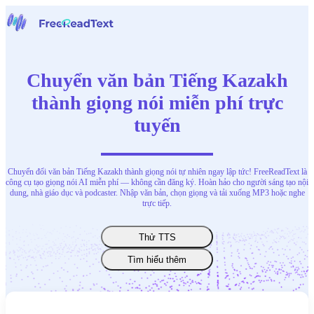
Trang chủ
Giọng nói thành văn bản
Chuyển văn bản Tiếng Kazakh
Công cụ
Tin tức
thành giọng nói miễn phí trực
Bảng giá
tuyến
Liên hệ chúng tôi
Tiếng Việt
Chuyển đổi văn bản Tiếng Kazakh thành giọng nói tự nhiên ngay lập tức! FreeReadText là
công cụ tạo giọng nói AI miễn phí — không cần đăng ký. Hoàn hảo cho người sáng tạo nội
dung, nhà giáo dục và podcaster. Nhập văn bản, chọn giọng và tải xuống MP3 hoặc nghe
trực tiếp.
Thử TTS
Tìm hiểu thêm