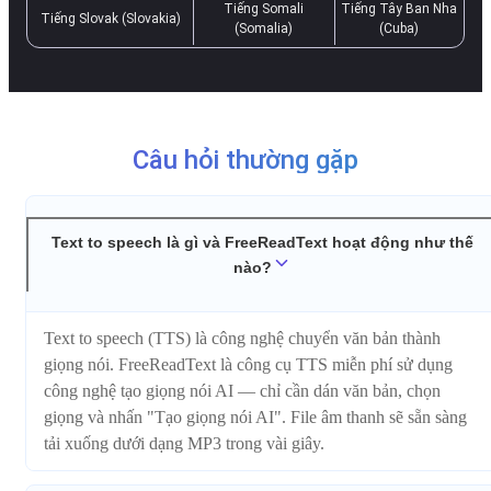
Tiếng Somali
Tiếng Tây Ban Nha
Tiếng Slovak (Slovakia)
(Somalia)
(Cuba)
Câu hỏi thường gặp
Text to speech là gì và FreeReadText hoạt động như thế
nào?
Text to speech (TTS) là công nghệ chuyển văn bản thành
giọng nói. FreeReadText là công cụ TTS miễn phí sử dụng
công nghệ tạo giọng nói AI — chỉ cần dán văn bản, chọn
giọng và nhấn "Tạo giọng nói AI". File âm thanh sẽ sẵn sàng
tải xuống dưới dạng MP3 trong vài giây.