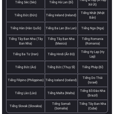
Tiếng Séc (Séc)
Tiếng Hà Lan (Bỉ)
Xê Út)
Tiếng Nhật (Nhật
Tiếng Đức (Đức)
Tiếng Ireland (Ireland)
Bản)
Tiếng Hàn (Hàn Quốc)
Tiếng Ba Lan (Ba Lan)
Tiếng Nga (Nga)
Tiếng Tây Ban Nha (Tây
Tiếng Tây Ban Nha
Tiếng Romania
Ban Nha)
(Mexico)
(Romania)
Tiếng Hy Lạp (Hy
Tiếng Ba Tư (Iran)
Tiếng Hindi (Ấn Độ)
Lạp)
Tiếng Đức (Áo)
Tiếng Đức (Thụy Sĩ)
Tiếng Pháp (Bỉ)
Tiếng Do Thái
Tiếng Filipino (Philippines)
Tiếng Iceland (Iceland)
(Israel)
Tiếng Bồ Đào Nha
Tiếng Lào (Lào)
Tiếng Malta (Malta)
(Brazil)
Tiếng Somali
Tiếng Tây Ban Nha
Tiếng Slovak (Slovakia)
(Somalia)
(Cuba)