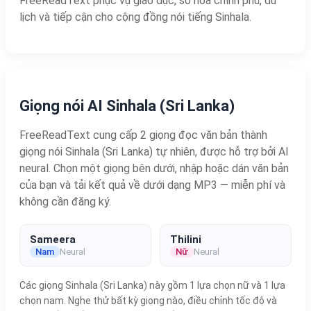
FreeReadText phục vụ giáo dục, số hóa chính phủ, du
lịch và tiếp cận cho cộng đồng nói tiếng Sinhala.
Giọng nói AI Sinhala (Sri Lanka)
FreeReadText cung cấp 2 giọng đọc văn bản thành
giọng nói Sinhala (Sri Lanka) tự nhiên, được hỗ trợ bởi AI
neural. Chọn một giọng bên dưới, nhập hoặc dán văn bản
của bạn và tải kết quả về dưới dạng MP3 — miễn phí và
không cần đăng ký.
Sameera
Thilini
Nam
Neural
Nữ
Neural
Các giọng Sinhala (Sri Lanka) này gồm 1 lựa chọn nữ và 1 lựa
chọn nam. Nghe thử bất kỳ giọng nào, điều chỉnh tốc độ và