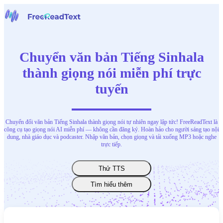
Trang chủ
Giọng nói thành văn bản
Chuyển văn bản Tiếng Sinhala
Công cụ
Tin tức
thành giọng nói miễn phí trực
Bảng giá
tuyến
Liên hệ chúng tôi
Tiếng Việt
Chuyển đổi văn bản Tiếng Sinhala thành giọng nói tự nhiên ngay lập tức! FreeReadText là
công cụ tạo giọng nói AI miễn phí — không cần đăng ký. Hoàn hảo cho người sáng tạo nội
dung, nhà giáo dục và podcaster. Nhập văn bản, chọn giọng và tải xuống MP3 hoặc nghe
trực tiếp.
Thử TTS
Tìm hiểu thêm