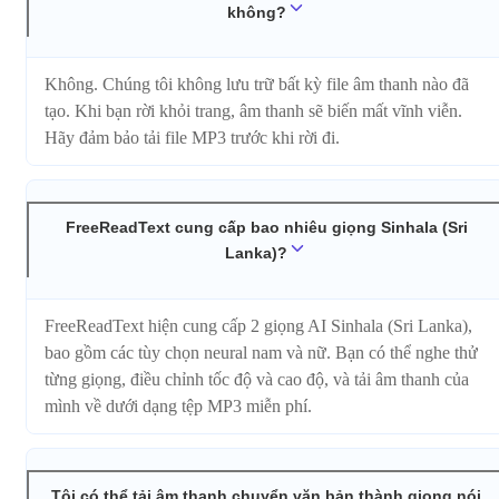
không?
Không. Chúng tôi không lưu trữ bất kỳ file âm thanh nào đã
tạo. Khi bạn rời khỏi trang, âm thanh sẽ biến mất vĩnh viễn.
Hãy đảm bảo tải file MP3 trước khi rời đi.
FreeReadText cung cấp bao nhiêu giọng Sinhala (Sri
Lanka)?
FreeReadText hiện cung cấp 2 giọng AI Sinhala (Sri Lanka),
bao gồm các tùy chọn neural nam và nữ. Bạn có thể nghe thử
từng giọng, điều chỉnh tốc độ và cao độ, và tải âm thanh của
mình về dưới dạng tệp MP3 miễn phí.
Tôi có thể tải âm thanh chuyển văn bản thành giọng nói