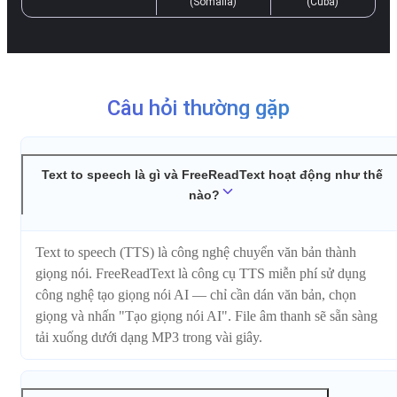
(Somalia)
(Cuba)
Câu hỏi thường gặp
Text to speech là gì và FreeReadText hoạt động như thế
nào?
Text to speech (TTS) là công nghệ chuyển văn bản thành
giọng nói. FreeReadText là công cụ TTS miễn phí sử dụng
công nghệ tạo giọng nói AI — chỉ cần dán văn bản, chọn
giọng và nhấn "Tạo giọng nói AI". File âm thanh sẽ sẵn sàng
tải xuống dưới dạng MP3 trong vài giây.