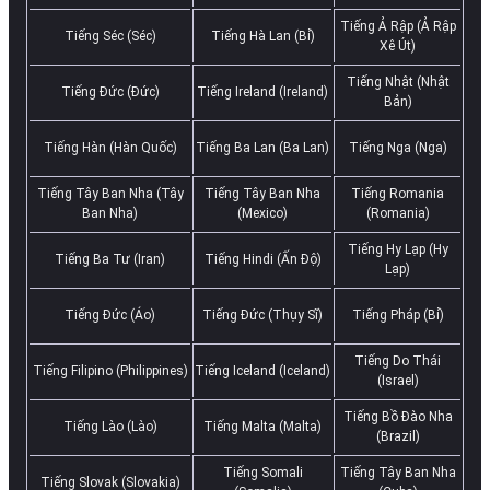
Tiếng Ả Rập (Ả Rập
Tiếng Séc (Séc)
Tiếng Hà Lan (Bỉ)
Xê Út)
Tiếng Nhật (Nhật
Tiếng Đức (Đức)
Tiếng Ireland (Ireland)
Bản)
Tiếng Hàn (Hàn Quốc)
Tiếng Ba Lan (Ba Lan)
Tiếng Nga (Nga)
Tiếng Tây Ban Nha (Tây
Tiếng Tây Ban Nha
Tiếng Romania
Ban Nha)
(Mexico)
(Romania)
Tiếng Hy Lạp (Hy
Tiếng Ba Tư (Iran)
Tiếng Hindi (Ấn Độ)
Lạp)
Tiếng Đức (Áo)
Tiếng Đức (Thụy Sĩ)
Tiếng Pháp (Bỉ)
Tiếng Do Thái
Tiếng Filipino (Philippines)
Tiếng Iceland (Iceland)
(Israel)
Tiếng Bồ Đào Nha
Tiếng Lào (Lào)
Tiếng Malta (Malta)
(Brazil)
Tiếng Somali
Tiếng Tây Ban Nha
Tiếng Slovak (Slovakia)