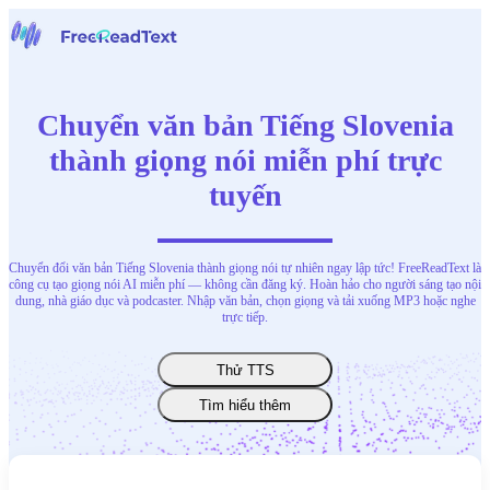
Trang chủ
Giọng nói thành văn bản
Chuyển văn bản Tiếng Slovenia
Công cụ
Tin tức
thành giọng nói miễn phí trực
Bảng giá
tuyến
Liên hệ chúng tôi
Tiếng Việt
Chuyển đổi văn bản Tiếng Slovenia thành giọng nói tự nhiên ngay lập tức! FreeReadText là
công cụ tạo giọng nói AI miễn phí — không cần đăng ký. Hoàn hảo cho người sáng tạo nội
dung, nhà giáo dục và podcaster. Nhập văn bản, chọn giọng và tải xuống MP3 hoặc nghe
trực tiếp.
Thử TTS
Tìm hiểu thêm