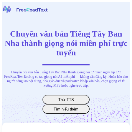
Trang chủ
Giọng nói thành văn bản
Chuyển văn bản Tiếng Tây Ban
Công cụ
Tin tức
Nha thành giọng nói miễn phí trực
Bảng giá
tuyến
Liên hệ chúng tôi
Tiếng Việt
Chuyển đổi văn bản Tiếng Tây Ban Nha thành giọng nói tự nhiên ngay lập tức!
FreeReadText là công cụ tạo giọng nói AI miễn phí — không cần đăng ký. Hoàn hảo cho
người sáng tạo nội dung, nhà giáo dục và podcaster. Nhập văn bản, chọn giọng và tải
xuống MP3 hoặc nghe trực tiếp.
Thử TTS
Tìm hiểu thêm