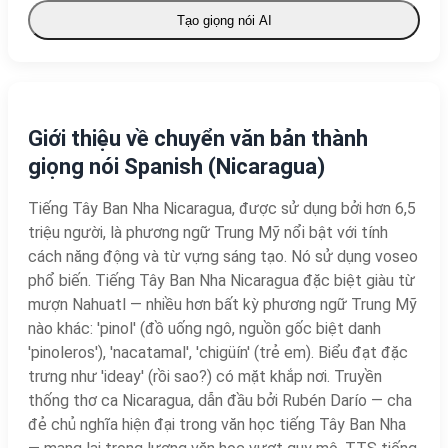
Tạo giọng nói AI
Giới thiệu về chuyển văn bản thành
giọng nói Spanish (Nicaragua)
Tiếng Tây Ban Nha Nicaragua, được sử dụng bởi hơn 6,5
triệu người, là phương ngữ Trung Mỹ nổi bật với tính
cách năng động và từ vựng sáng tạo. Nó sử dụng voseo
phổ biến. Tiếng Tây Ban Nha Nicaragua đặc biệt giàu từ
mượn Nahuatl — nhiều hơn bất kỳ phương ngữ Trung Mỹ
nào khác: 'pinol' (đồ uống ngô, nguồn gốc biệt danh
'pinoleros'), 'nacatamal', 'chigüín' (trẻ em). Biểu đạt đặc
trưng như 'ideay' (rồi sao?) có mặt khắp nơi. Truyền
thống thơ ca Nicaragua, dẫn đầu bởi Rubén Darío — cha
đẻ chủ nghĩa hiện đại trong văn học tiếng Tây Ban Nha