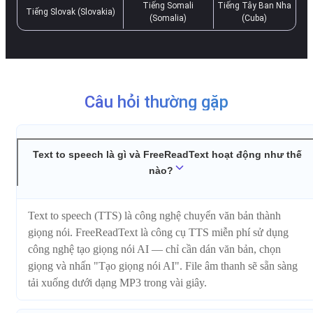
Tiếng Somali
Tiếng Tây Ban Nha
Tiếng Slovak (Slovakia)
(Somalia)
(Cuba)
Câu hỏi thường gặp
Text to speech là gì và FreeReadText hoạt động như thế
nào?
Text to speech (TTS) là công nghệ chuyển văn bản thành
giọng nói. FreeReadText là công cụ TTS miễn phí sử dụng
công nghệ tạo giọng nói AI — chỉ cần dán văn bản, chọn
giọng và nhấn "Tạo giọng nói AI". File âm thanh sẽ sẵn sàng
tải xuống dưới dạng MP3 trong vài giây.