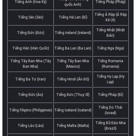
Tiếng Anh (Hoa Kỳ)
Tiếng Pháp (Pháp)
quốc Anh)
Tiếng Ả Rập (Ả Rập
Tiếng Séc (Séc)
Tiếng Hà Lan (Bỉ)
Xê Út)
Tiếng Nhật (Nhật
Tiếng Đức (Đức)
Tiếng Ireland (Ireland)
Bản)
Tiếng Hàn (Hàn Quốc)
Tiếng Ba Lan (Ba Lan)
Tiếng Nga (Nga)
Tiếng Tây Ban Nha (Tây
Tiếng Tây Ban Nha
Tiếng Romania
Ban Nha)
(Mexico)
(Romania)
Tiếng Hy Lạp (Hy
Tiếng Ba Tư (Iran)
Tiếng Hindi (Ấn Độ)
Lạp)
Tiếng Đức (Áo)
Tiếng Đức (Thụy Sĩ)
Tiếng Pháp (Bỉ)
Tiếng Do Thái
Tiếng Filipino (Philippines)
Tiếng Iceland (Iceland)
(Israel)
Tiếng Bồ Đào Nha
Tiếng Lào (Lào)
Tiếng Malta (Malta)
(Brazil)