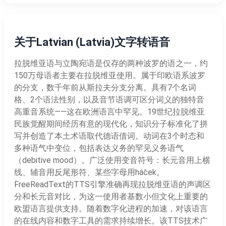
关于Latvian (Latvia)文字转语音
拉脱维亚语与立陶宛语是仅存的两种波罗的语之一，约
150万母语者主要在拉脱维亚使用。属于印欧语系波罗
的分支，数千年前从斯拉夫分支分离。具有7个名词
格、2个语法性别，以及音节语调可区分词义的独特音
高重音系统——这在欧洲语言中罕见。19世纪拉脱维亚
民族觉醒期间经历有意的现代化，知识分子标准化了拼
写并创造了本土术语取代德语借词。动词在3个时态和
多种语气中变位，包括表达义务的罕见义务语气
（debitive mood）。广泛使用变音符号：长元音用上横
线、辅音用反尾形符、某些字母用háček。
FreeReadText的TTS引擎准确再现拉脱维亚语的声调区
分和长元音对比，为这一使用者基数小但文化上重要的
欧盟语言提供支持。随着数字化进程的加速，对该语言
的在线内容和数字工具的需求持续增长。该TTS技术广