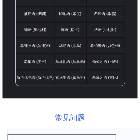
波斯语 (伊朗)
印地语 (印度)
希腊语 (希腊)
德语 (奥地利)
德语 (瑞士)
法语 (比利时)
菲律宾语 (菲律宾)
冰岛语 (冰岛)
希伯来语 (以色列)
老挝语 (老挝)
马耳他语 (马耳他)
葡萄牙语 (巴西)
斯洛伐克语 (斯洛伐克)
索马里语 (索马里)
西班牙语 (古巴)
常见问题