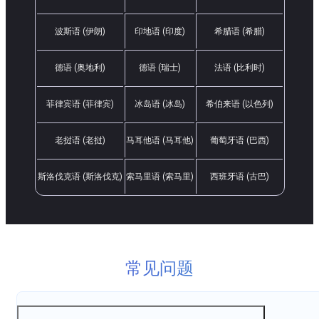
波斯语 (伊朗)
印地语 (印度)
希腊语 (希腊)
德语 (奥地利)
德语 (瑞士)
法语 (比利时)
菲律宾语 (菲律宾)
冰岛语 (冰岛)
希伯来语 (以色列)
老挝语 (老挝)
马耳他语 (马耳他)
葡萄牙语 (巴西)
斯洛伐克语 (斯洛伐克)
索马里语 (索马里)
西班牙语 (古巴)
常见问题