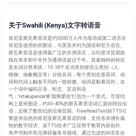
关于Swahili (Kenya)文字转语音
肯尼亚斯瓦希里语是约5000万人作为母语或第二语言在
肯尼亚使用的班图语，与英语并列为国语和官方语言。
斯瓦希里语是使用最广泛的非洲语言，沿印度洋贸易路
线在东非和中非作为通用语超过千年。其最独特的特征
是名词分类系统：15-18个名词类别按语义类别（人、
植物、抽象概念等）分组名词，每个类别在形容词、动
词和代词上触发不同的一致前缀。动词是黏着语的，在
一个词中编码主语、时态、宾语和语
气：'nitakupenda'将'我将爱你'打包为一个形式。尽管结
构上是班图语，约30-40%的斯瓦希里语词汇源自阿拉伯
语，反映了数世纪的沿海贸易。FreeReadText的TTS引
擎提供自然的肯尼亚斯瓦希里语韵律，支持东非增长最
快的数字经济。该TTS技术广泛应用于教育内容创作、
有声书制作和无障碍服务等领域。通过先进的AI语音合