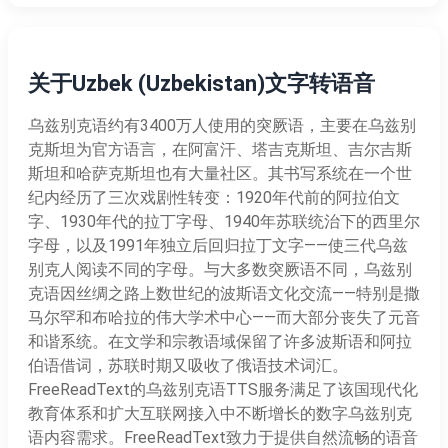
关于Uzbek (Uzbekistan)文字转语音
乌兹别克语约有3400万人使用的突厥语，主要在乌兹别
克斯坦为官方语言，在阿富汗、塔吉克斯坦、吉尔吉斯
斯坦和哈萨克斯坦也有大量社区。其书写系统在一个世
纪内经历了三次戏剧性转变：1920年代前的阿拉伯文
字、1930年代的拉丁字母、1940年苏联统治下的西里尔
字母，以及1991年独立后回归拉丁文字——使三代乌兹
别克人阅读不同的字母。与大多数突厥语不同，乌兹别
克语因丝绸之路上数世纪的波斯语文化交流——特别是撒
马尔罕和布哈拉的伟大学术中心——而大部分丧失了元音
和谐系统。在文学和宗教语域保留了许多波斯语和阿拉
伯语借词，苏联时期又吸收了俄语技术词汇。
FreeReadText的乌兹别克语TTS服务满足了该国现代化
教育体系和扩大互联网接入中不断增长的数字乌兹别克
语内容需求。FreeReadText致力于提供自然流畅的语音